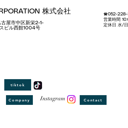
ORPORATION 株式会社
☎052-228
​営業時間 10:
 名古屋市中区新栄2-1-
定休日 水/
クスビル西館1004号
tiktok
Instagram
Company
Contact