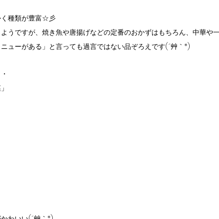
かく種類が豊富☆彡
うようですが、焼き魚や唐揚げなどの定番のおかずはもちろん、中華や
ニューがある」と言っても過言ではない品ぞろえです(´艸｀*)
・・
菜」
わいい(´艸｀*)