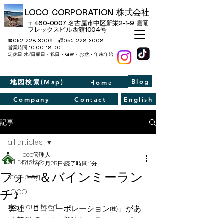
LOCO CORPORATION 株式会社
〒460-0007 名古屋市中区新栄2-1-9​ 雲竜
フレックスビル西館1004号
☎052-228-3009 📠052-228-3008
​営業時間 10:00-18:00
定休日 水/日曜日・祝日・GW・お盆・年末年始
Blog
地図検索(Map)
Home
Company
Contact
English
記事
all articles
loco管理人
all articles
2025年2月25日
読了時間: 1分
フォー＆バインミーラン
staff blog
チ♪
LOCO
delicious food
弊社「ロココーポレーション㈱」があ