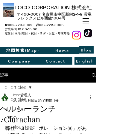
LOCO CORPORATION 株式会社
〒460-0007 名古屋市中区新栄2-1-9​ 雲竜
フレックスビル西館1004号
☎052-228-3009 📠052-228-3008
​営業時間 10:00-18:00
定休日 水/日曜日・祝日・GW・お盆・年末年始
Blog
地図検索(Map)
Home
Company
Contact
English
記事
all articles
loco管理人
all articles
2025年2月18日
読了時間: 1分
ヘルシーランチ
staff blog
♪Clurachan
LOCO
delicious food
弊社「ロココーポレーション㈱」があ