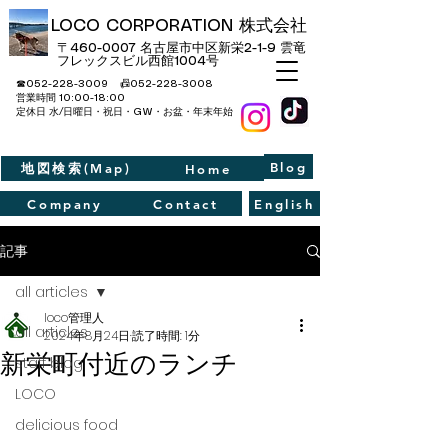
LOCO CORPORATION 株式会社
〒460-0007 名古屋市中区新栄2-1-9​ 雲竜
フレックスビル西館1004号
☎052-228-3009 📠052-228-3008
​営業時間 10:00-18:00
定休日 水/日曜日・祝日・GW・お盆・年末年始
Blog
地図検索(Map)
Home
Company
Contact
English
記事
all articles
loco管理人
all articles
2024年8月24日
読了時間: 1分
新栄町付近のランチ
staff blog
LOCO
delicious food