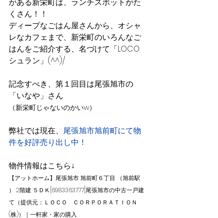
がある新栄町は、ランチスポットがた
くさん！！
ディープなごはん屋さんから、オシャ
レなカフェまで、新栄町のいろんなご
はんをご紹介する、名づけて「LOCO
シュラン」(^^)/
記念すべき、第１回目は尾張旭市の
「いなや」さん
（新栄町じゃないのかいw）
弊社では現在、
尾張旭市旭前町にて物
件を好評売り出し中！
物件情報はこちら↓
【アットホーム】尾張旭市 旭前町６丁目 （旭前駅 
） 2階建 ５ＤＫ[6983363777]尾張旭市の中古一戸建
て（提供元：ＬＯＣＯ　ＣＯＲＰＯＲＡＴＩＯＮ
(株)）｜一軒家・家の購入