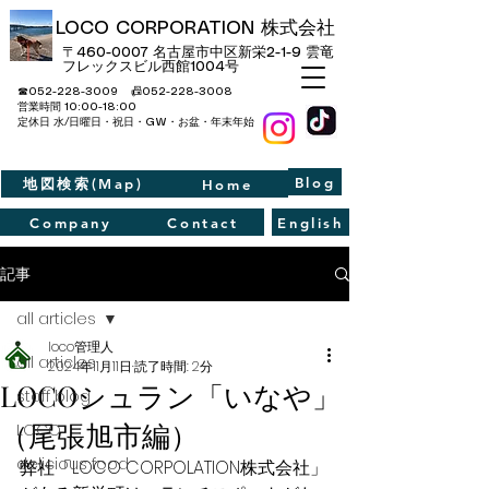
LOCO CORPORATION 株式会社
〒460-0007 名古屋市中区新栄2-1-9​ 雲竜
フレックスビル西館1004号
☎052-228-3009 📠052-228-3008
​営業時間 10:00-18:00
定休日 水/日曜日・祝日・GW・お盆・年末年始
Blog
地図検索(Map)
Home
Company
Contact
English
記事
all articles
loco管理人
all articles
2024年11月11日
読了時間: 2分
LOCOシュラン「いなや」
staff blog
（尾張旭市編）
LOCO
delicious food
弊社「LOCO CORPOLATION株式会社」