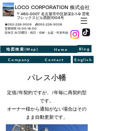
LOCO CORPORATION 株式会社
〒460-0007 名古屋市中区新栄2-1-9​ 雲竜
フレックスビル西館1004号
☎052-228-3009 📠052-228-3008
​営業時間 10:00-18:00
定休日 水/日曜日・祝日・GW・お盆・年末年始
Blog
地図検索(Map)
Home
Company
Contact
English
パレス小幡
定借2年契約ですが、1年毎に再契約型
です。
オーナー様から通知がない場合はその
まま自動更新です。