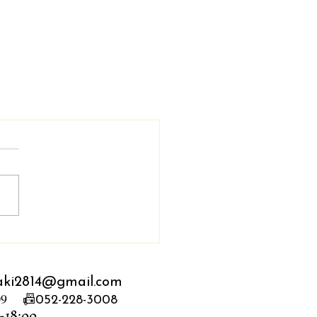
iaki2814@gmail.com
09 📠
052-228-3008
0-18:00