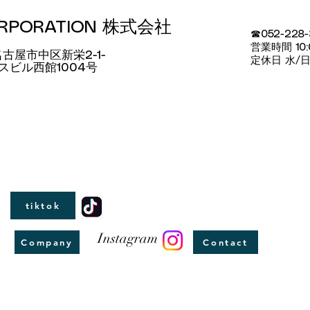
ORPORATION 株式会社
☎052-228
​営業時間 10:
 名古屋市中区新栄2-1-
定休日 水/
クスビル西館1004号
tiktok
Instagram
Company
Contact