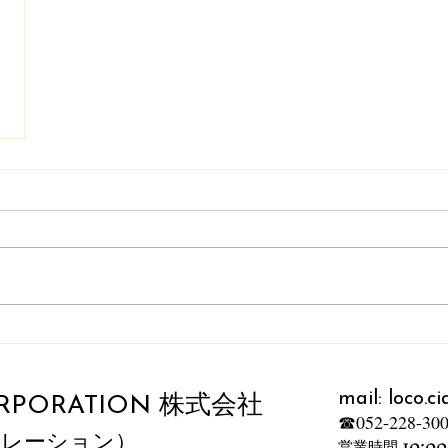
mail:
loco.c
RPORATION 株式会社
☎052-228-30
​営業時間 10:0
ポレーション）